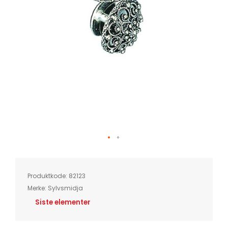
Skip
to
the
beginning
of
Produktkode:
82123
the
images
Merke:
Sylvsmidja
gallery
Siste elementer