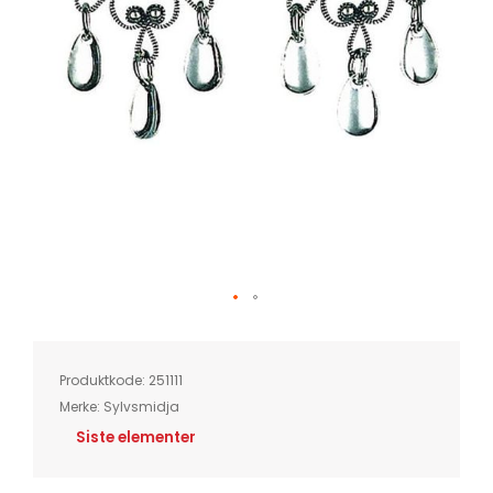
Skip
to
the
beginning
of
Produktkode:
251111
the
images
Merke:
Sylvsmidja
gallery
Siste elementer