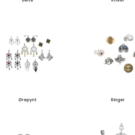
Belte
Kniver
Ørepynt
Ringer