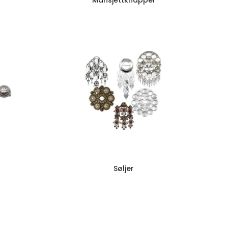
Mansjettknapper
Søljer