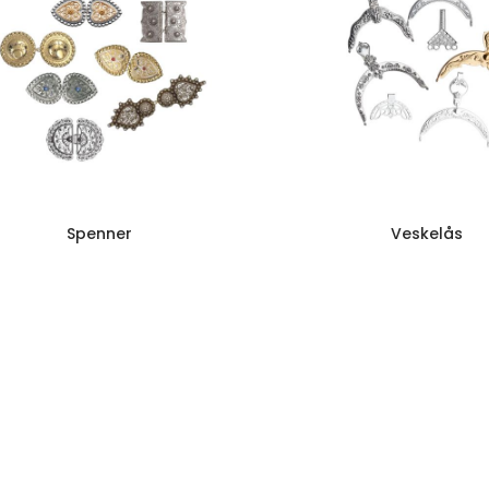
Spenner
Veskelås