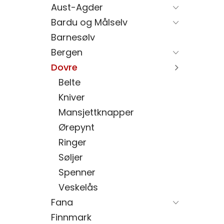
Aust-Agder
Bardu og Målselv
Barnesølv
Bergen
Dovre
Belte
Kniver
Mansjettknapper
Ørepynt
Ringer
Søljer
Spenner
Veskelås
Fana
Finnmark