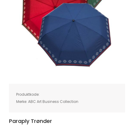
Skip
to
the
beginning
of
Produktkode:
the
images
Merke:
ABC Art Business Collection
gallery
Paraply Trønder