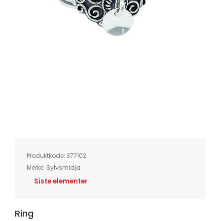
Skip
to
the
beginning
of
Produktkode:
377102
the
images
Merke:
Sylvsmidja
gallery
Siste elementer
Ring