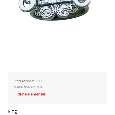
Skip
to
the
beginning
of
Produktkode:
357100
the
images
Merke:
Sylvsmidja
gallery
Siste elementer
Ring