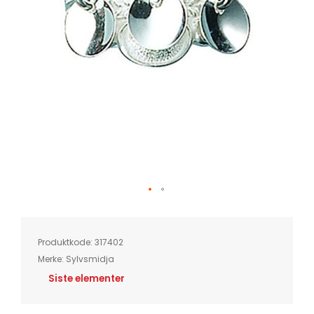
Skip
to
the
beginning
of
Produktkode:
317402
the
images
Merke:
Sylvsmidja
gallery
Siste elementer