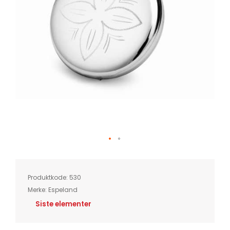
Skip
to
the
beginning
of
Produktkode:
530
the
images
Merke:
Espeland
gallery
Siste elementer