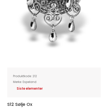
Skip
to
the
beginning
of
Produktkode:
212
the
images
Merke:
Espeland
gallery
Siste elementer
S12 Sølje Ox