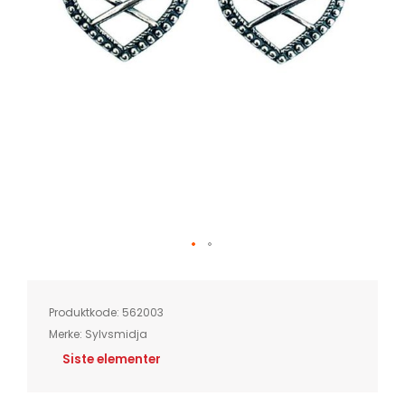
Skip
to
the
beginning
of
Produktkode:
562003
the
images
Merke:
Sylvsmidja
gallery
Siste elementer