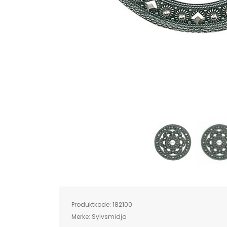
Skip
to
the
beginning
of
Produktkode:
182100
the
images
Merke:
Sylvsmidja
gallery