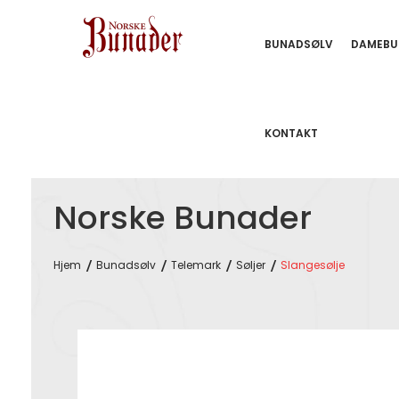
BUNADSØLV
DAMEBU
KONTAKT
Norske Bunader
Hjem
Bunadsølv
Telemark
Søljer
Slangesølje
Skip
to
the
end