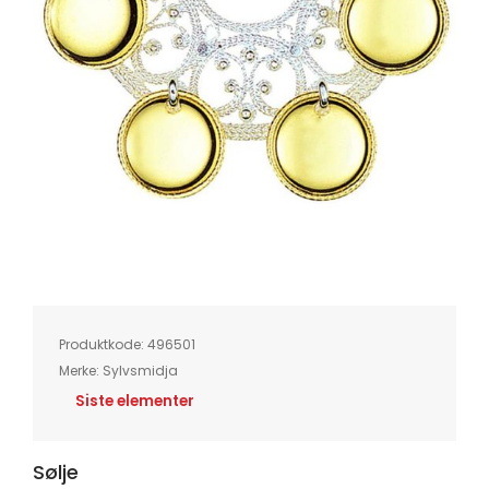
Skip
to
the
beginning
of
Produktkode:
496501
the
images
Merke:
Sylvsmidja
gallery
Siste elementer
Sølje