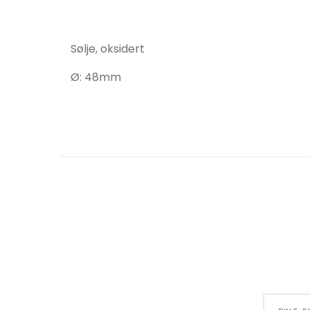
Sølje, oksidert
Ø: 48mm
Sign Up for