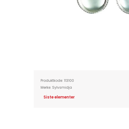
Skip
to
the
beginning
of
Produktkode:
113100
the
images
Merke:
Sylvsmidja
gallery
Siste elementer