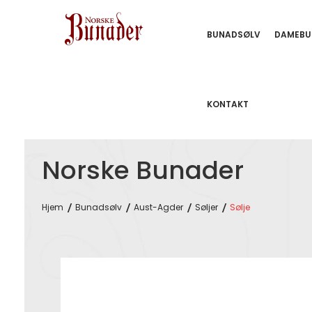
BUNADSØLV
DAMEBU
KONTAKT
Norske Bunader
Hjem
Bunadsølv
Aust-Agder
Søljer
Sølje
Skip
to
the
end