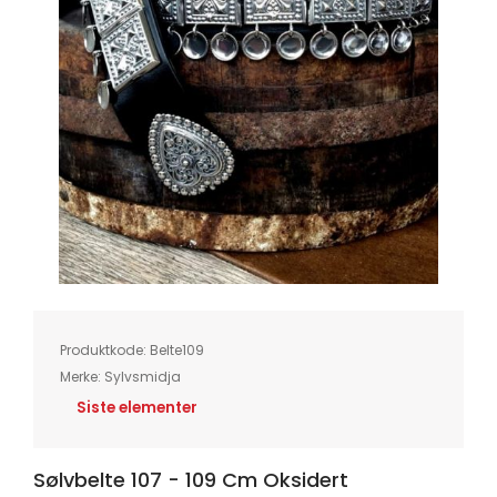
Skip
to
the
beginning
of
Produktkode:
Belte109
the
images
Merke:
Sylvsmidja
gallery
Siste elementer
Sølvbelte 107 - 109 Cm Oksidert