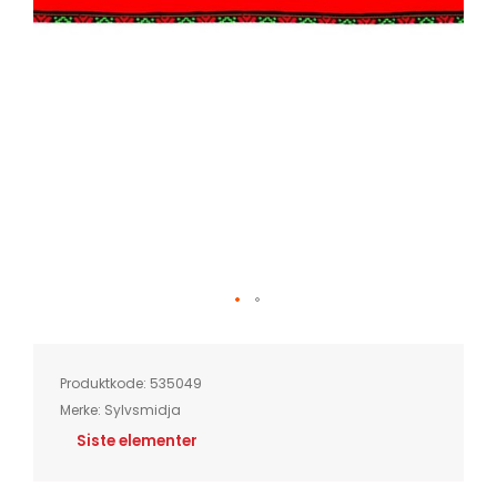
Skip
to
the
beginning
of
Produktkode:
535049
the
images
Merke:
Sylvsmidja
gallery
Siste elementer