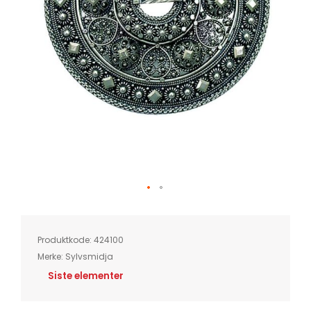
Skip
to
the
beginning
of
Produktkode:
424100
the
images
Merke:
Sylvsmidja
gallery
Siste elementer