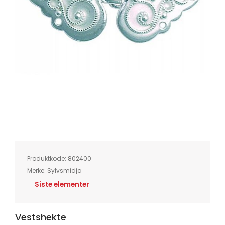
Skip
to
the
beginning
of
Produktkode:
802400
the
images
Merke:
Sylvsmidja
gallery
Siste elementer
Vestshekte