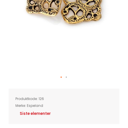
Skip
to
the
beginning
of
Produktkode:
126
the
images
Merke:
Espeland
gallery
Siste elementer