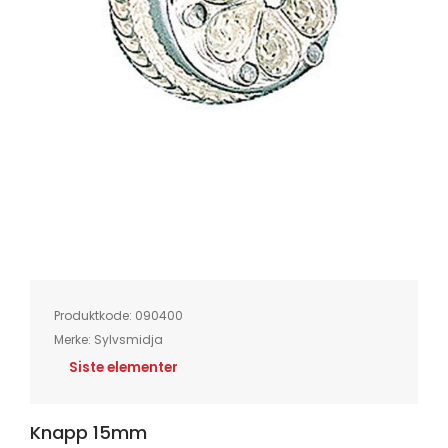
Skip
to
the
beginning
of
Produktkode:
090400
the
images
Merke:
Sylvsmidja
gallery
Siste elementer
Knapp 15mm