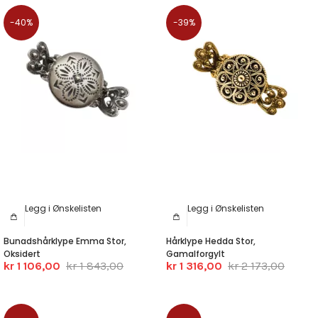
-40%
-39%
Legg i Ønskelisten
Legg i Ønskelisten
Bunadshårklype Emma Stor,
Hårklype Hedda Stor,
Oksidert
Gamalforgylt
kr 1 106,00
kr 1 843,00
kr 1 316,00
kr 2 173,00