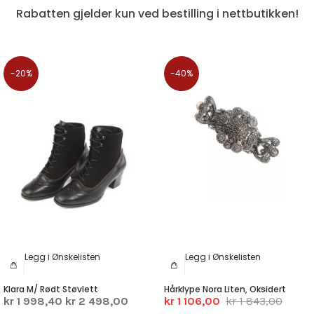
Rabatten gjelder kun ved bestilling i nettbutikken!
-20%
-40%
Legg i Ønskelisten
Legg i Ønskelisten
Klara M/ Rødt Støvlett
Hårklype Nora Liten, Oksidert
kr 1 998,40
kr 2 498,00
kr 1 106,00
kr 1 843,00