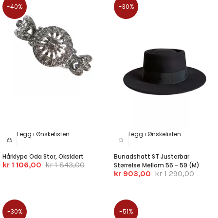
-40%
-30%
Legg i Ønskelisten
Legg i Ønskelisten
Hårklype Oda Stor, Oksidert
Bunadshatt ST Justerbar
kr 1 106,00
kr 1 843,00
Størrelse Mellom 56 - 59 (M)
kr 903,00
kr 1 290,00
-30%
-51%