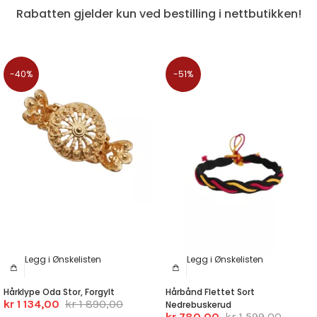
Rabatten gjelder kun ved bestilling i nettbutikken!
-40%
-51%
Legg i Ønskelisten
Legg i Ønskelisten
Hårklype Oda Stor, Forgylt
Hårbånd Flettet Sort
kr 1 134,00
kr 1 890,00
Nedrebuskerud
kr 780,00
kr 1 599,00