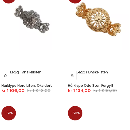
Legg i Ønskelisten
Legg i Ønskelisten
Hårklype Nora Liten, Oksidert
Hårklype Oda Stor, Forgylt
kr 1 106,00
kr 1 843,00
kr 1 134,00
kr 1 890,00
-51%
-50%