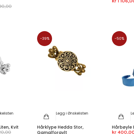
kr 1 106,0
290,00
-39%
-50%
kelisten
Legg i Ønskelisten
L
ten, Kvit
Hårklype Hedda Stor,
Hårbøyle 
620,00
kr 400,0
Gamalforgylt