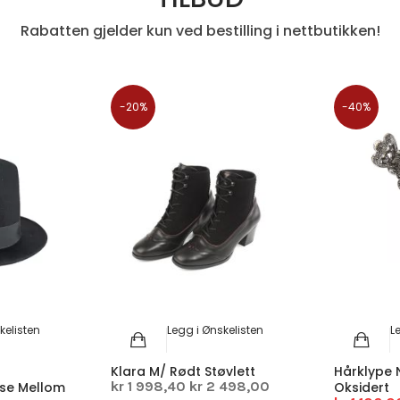
Rabatten gjelder kun ved bestilling i nettbutikken!
-20%
-40%
kelisten
Legg i Ønskelisten
L
s
Klara M/ Rødt Støvlett
Hårklype N
kr 1 998,40
kr 2 498,00
lse Mellom
Oksidert