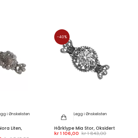
-40%
egg i Ønskelisten
Legg i Ønskelisten
ora Liten,
Hårklype Mia Stor, Oksidert
kr 1 106,00
kr 1 843,00