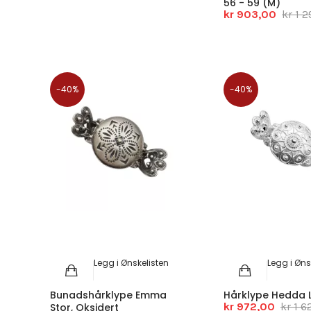
56 - 59 (M)
kr 903,00
kr 1 
-40%
-40%
Legg i Ønskelisten
Legg i Øns
Bunadshårklype Emma
Hårklype Hedda Li
kr 972,00
kr 1 
Stor, Oksidert