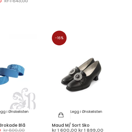
0
kr 1 843,00
-16%
egg i Ønskelisten
Legg i Ønskelisten
Brokade Blå
Maud M/ Sort Sko
0
kr 800,00
kr 1 600,00
kr 1 899,00