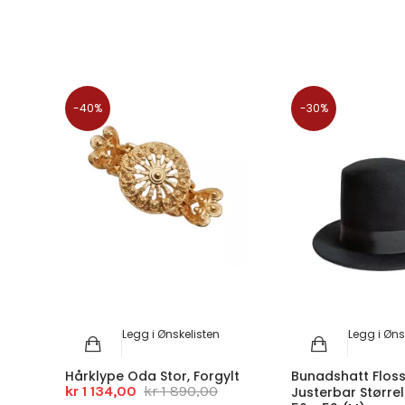
-40%
-30%
Legg i Ønskelisten
Legg i Øns
Hårklype Oda Stor, Forgylt
Bunadshatt Flos
kr 1 134,00
kr 1 890,00
Justerbar Større