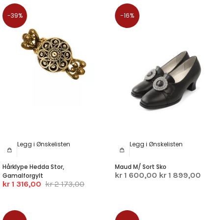
-39%
-16%
Legg i Ønskelisten
Legg i Ønskelisten
Hårklype Hedda Stor,
Maud M/ Sort Sko
kr 1 600,00
kr 1 899,00
Gamalforgylt
kr 1 316,00
kr 2 173,00