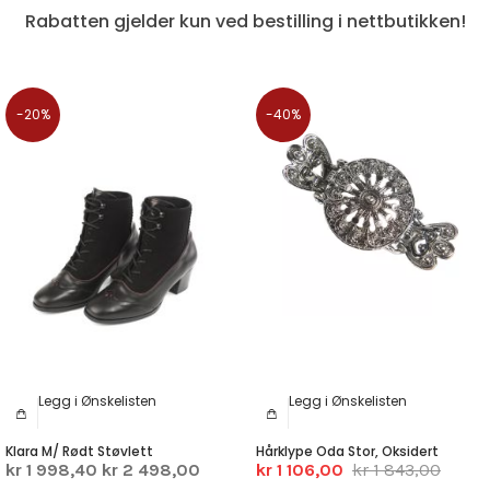
Rabatten gjelder kun ved bestilling i nettbutikken!
-20%
-40%
Legg i Ønskelisten
Legg i Ønskelisten
Klara M/ Rødt Støvlett
Hårklype Oda Stor, Oksidert
kr 1 998,40
kr 2 498,00
kr 1 106,00
kr 1 843,00