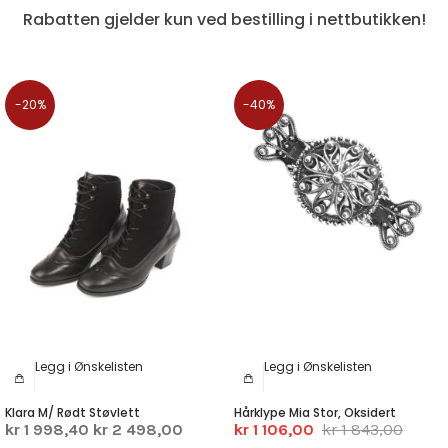
Rabatten gjelder kun ved bestilling i nettbutikken!
-20%
-40%
Legg i Ønskelisten
Legg i Ønskelisten
Klara M/ Rødt Støvlett
Hårklype Mia Stor, Oksidert
kr 1 998,40
kr 2 498,00
kr 1 106,00
kr 1 843,00