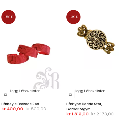
-50%
-39%
Legg i Ønskelisten
Legg i Ønskelisten
Hårbøyle Brokade Rød
Hårklype Hedda Stor,
kr 400,00
kr 800,00
Gamalforgylt
kr 1 316,00
kr 2 173,00