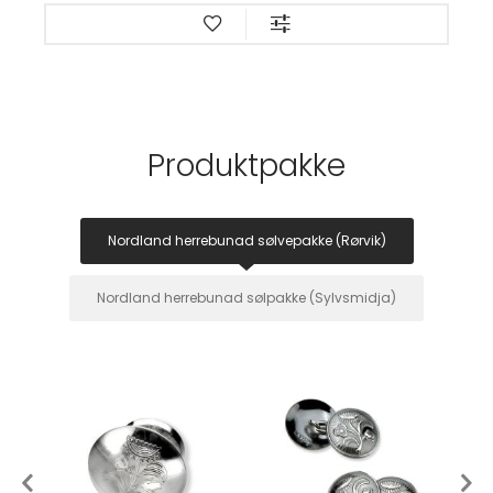
Produktpakke
Nordland herrebunad sølvepakke (Rørvik)
Nordland herrebunad sølpakke (Sylvsmidja)