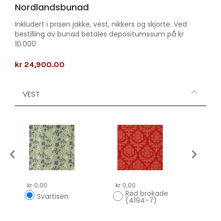
Nordlandsbunad
Inkludert i prisen jakke, vest, nikkers og skjorte. Ved
bestilling av bunad betales depositumssum på kr
10.000
kr 24,900.00
VEST
kr 0,00
kr 0,00
kr 0,
Rød brokade
Svartisen
Rø
(4194-7)