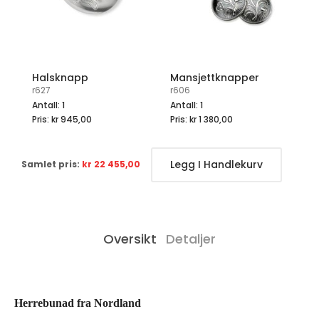
Halsknapp
Mansjettknapper
K
r627
r606
r6
Antall: 1
Antall: 1
An
Pris:
kr 945,00
Pris:
kr 1 380,00
Pr
Legg I Handlekurv
Samlet pris:
kr 22 455,00
Oversikt
Detaljer
Herrebunad fra Nordland