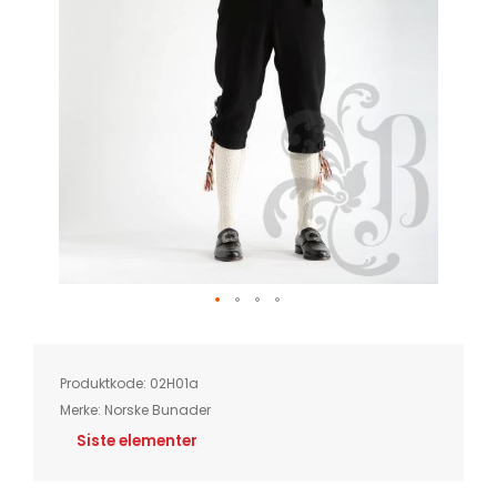
Skip
to
the
beginning
of
Produktkode:
02H01a
the
images
Merke:
Norske Bunader
gallery
Siste elementer