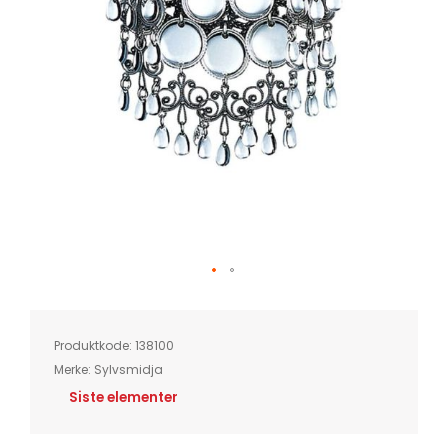
Skip
to
the
beginning
of
Produktkode:
138100
the
images
Merke:
Sylvsmidja
gallery
Siste elementer