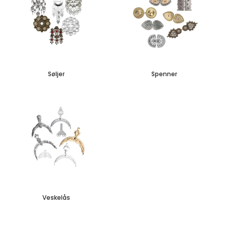
Søljer
Spenner
Veskelås