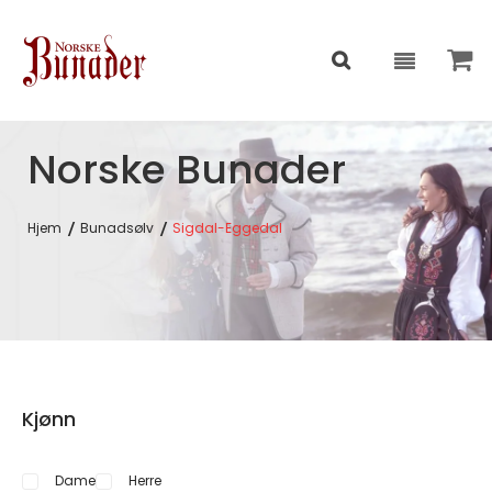
Norske Bunader
Hjem
Bunadsølv
Sigdal-Eggedal
Kjønn
Dame
Herre