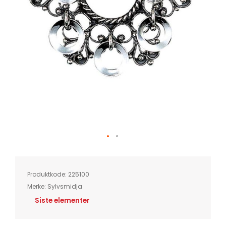
Skip
to
the
beginning
of
Produktkode:
225100
the
images
Merke:
Sylvsmidja
gallery
Siste elementer