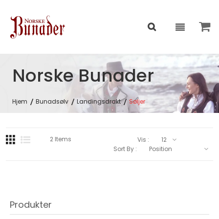
Norske Bunader
Hjem
Bunadsølv
Landingsdrakt
Søljer
2
Items
Vis :
Sort By :
Produkter