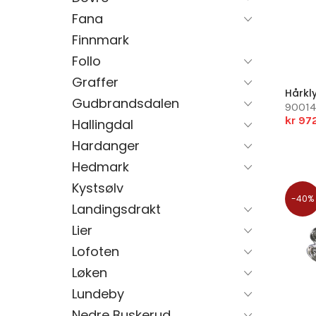
Fana
Finnmark
Follo
Graffer
Hårkly
Gudbrandsdalen
90014
kr 97
Hallingdal
Hardanger
Hedmark
Kystsølv
-40%
Landingsdrakt
Lier
Lofoten
Løken
Lundeby
Nedre Buskerud