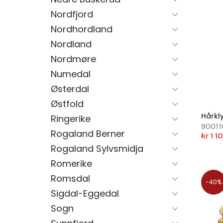
Nordfjord
Nordhordland
Nordland
Nordmøre
Numedal
Østerdal
Østfold
Hårkl
Ringerike
90011
Rogaland Berner
kr 1 
Rogaland Sylvsmidja
Romerike
Romsdal
-40%
Sigdal-Eggedal
Sogn