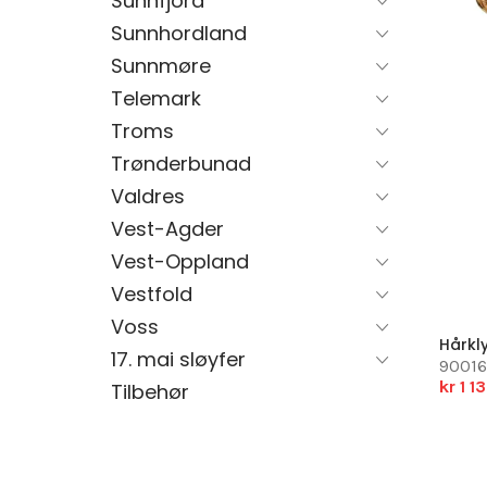
Sunnfjord
Sunnhordland
Sunnmøre
Telemark
Troms
Trønderbunad
Valdres
Vest-Agder
Vest-Oppland
Vestfold
Voss
Hårkl
17. mai sløyfer
9001
kr 1 1
Tilbehør