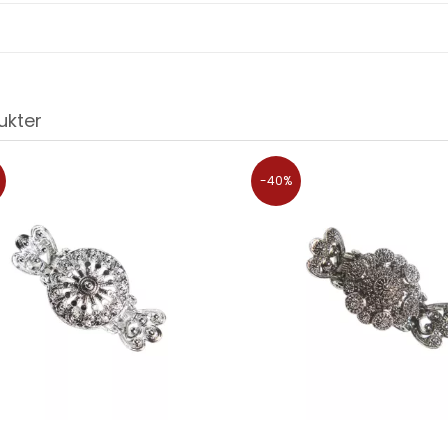
ukter
-40%