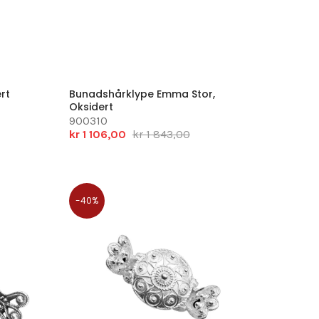
rt
Bunadshårklype Emma Stor,
Oksidert
900310
kr 1 106,00
kr 1 843,00
-40%