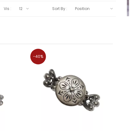
Vis :
Sort By :
-40%