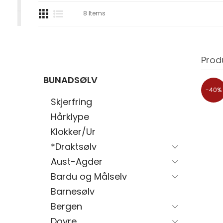
8
Items
Prod
BUNADSØLV
-40%
Skjerfring
Hårklype
Klokker/Ur
*Draktsølv
Aust-Agder
Bardu og Målselv
Barnesølv
Bergen
Dovre