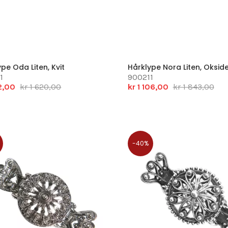
pe Oda Liten, Kvit
Hårklype Nora Liten, Okside
1
900211
2,00
kr 1 620,00
kr 1 106,00
kr 1 843,00
-40%