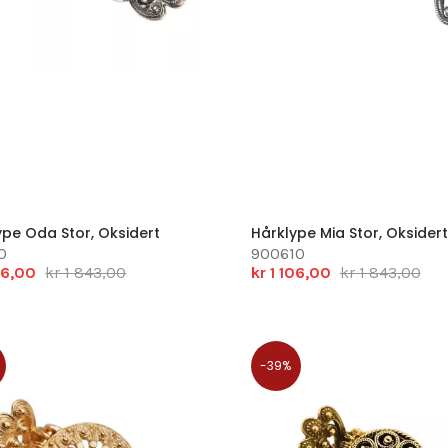
ype Oda Stor, Oksidert
Hårklype Mia Stor, Oksidert
0
900610
106,00
kr 1 843,00
kr 1 106,00
kr 1 843,00
-39%