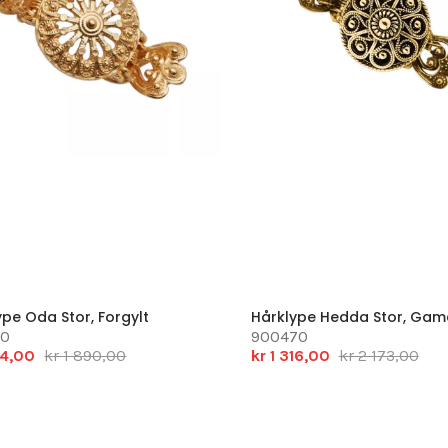
ype Oda Stor, Forgylt
Hårklype Hedda Stor, Gama
60
900470
34,00
kr 1 890,00
kr 1 316,00
kr 2 173,00