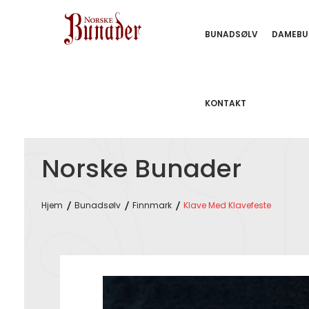
BUNADSØLV
DAMEBU
KONTAKT
Norske Bunader
Hjem
Bunadsølv
Finnmark
Klave Med Klavefeste
Skip
to
the
end