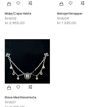
Midje/cape Hekte
Mansjettknapper
fmb02
fmb04
kr 2 955,00
kr 1 335,00
Klave Med Klavefeste
fmb01
kr 11 915,00