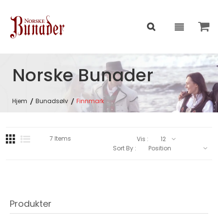
Norske Bunader
Hjem
Bunadsølv
Finnmark
7
Items
Vis :
Sort By :
Produkter