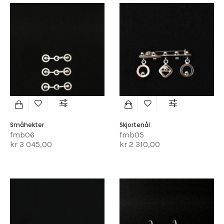
Småhekter
Skjortenål
fmb06
fmb05
kr 3 045,00
kr 2 310,00