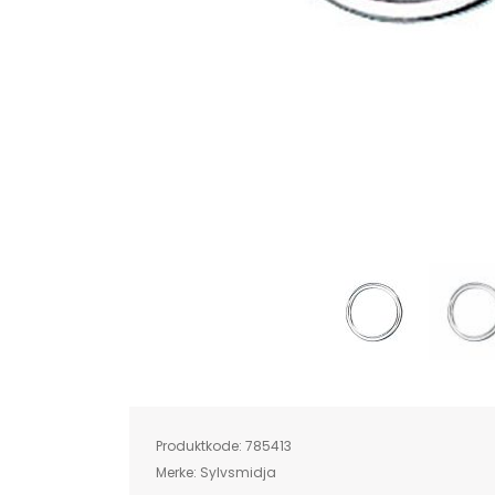
Skip
to
the
beginning
of
Produktkode:
785413
the
images
Merke:
Sylvsmidja
gallery