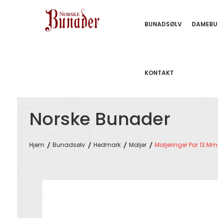
BUNADSØLV
DAMEBU
KONTAKT
Norske Bunader
Hjem
Bunadsølv
Hedmark
Maljer
Maljeringer Par 13.mm
Skip
to
the
end