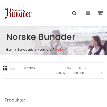
Norske Bunader
Hjem
Bunadsølv
Hedmark
Maljer
3
Items
Vis :
Sort By :
Produkter