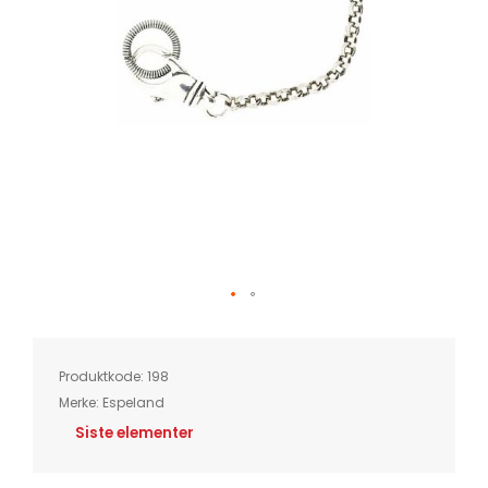
Skip
to
the
beginning
of
Produktkode:
198
the
images
Merke:
Espeland
gallery
Siste elementer