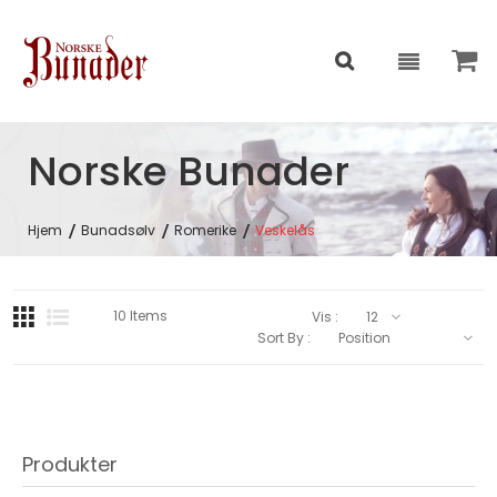
Norske Bunader
Hjem
Bunadsølv
Romerike
Veskelås
10
Items
Vis :
Sort By :
Produkter