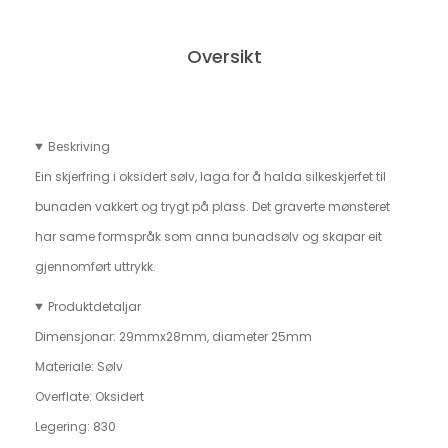
Oversikt
Beskriving
Ein skjerfring i oksidert sølv, laga for å halda silkeskjerfet til
bunaden vakkert og trygt på plass. Det graverte mønsteret
har same formspråk som anna bunadsølv og skapar eit
gjennomført uttrykk.
Produktdetaljar
Dimensjonar:
29mmx28mm, diameter 25mm
Materiale:
Sølv
Overflate:
Oksidert
Legering:
830