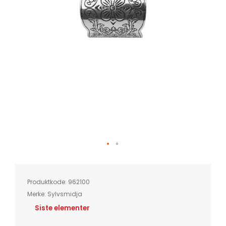
Skip
to
the
beginning
of
Produktkode:
962100
the
images
Merke:
Sylvsmidja
gallery
Siste elementer