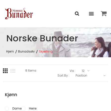
Norske Bunader
Hjem
Bunadsølv
Skjerfring
8
Items
Vis :
Sort By :
Kjønn
Dame
Herre