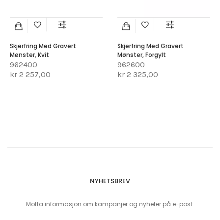
Skjerfring Med Gravert
Skjerfring Med Gravert
Mønster, Kvit
Mønster, Forgylt
962400
962600
kr 2 257,00
kr 2 325,00
NYHETSBREV
Motta informasjon om kampanjer og nyheter på e-post.
Sign Up for Our Newsletter: