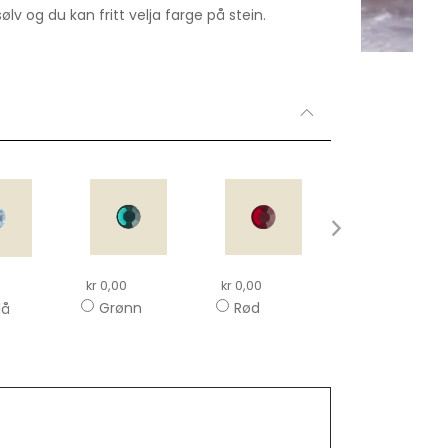
sølv og du kan fritt velja farge på stein.
kr 0,00
kr 0,00
kr 0,00
Rosa
Grønn
Rød
lå