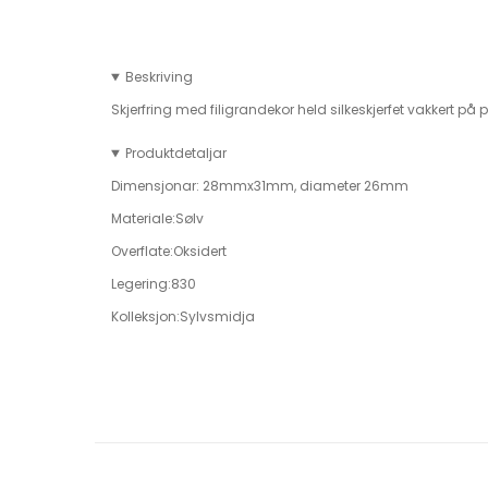
Beskriving
Skjerfring med filigrandekor held silkeskjerfet vakkert på 
Produktdetaljar
Dimensjonar:
28mmx31mm, diameter 26mm
Materiale:
Sølv
Overflate:
Oksidert
Legering:
830
Kolleksjon:Sylvsmidja