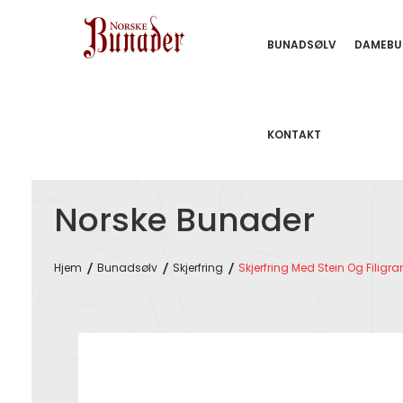
BUNADSØLV
DAMEBU
KONTAKT
Norske Bunader
Hjem
Bunadsølv
Skjerfring
Skjerfring Med Stein Og Filigra
Skip
to
the
end