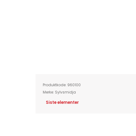
Skip
to
the
beginning
of
Produktkode:
960100
the
images
Merke:
Sylvsmidja
gallery
Siste elementer