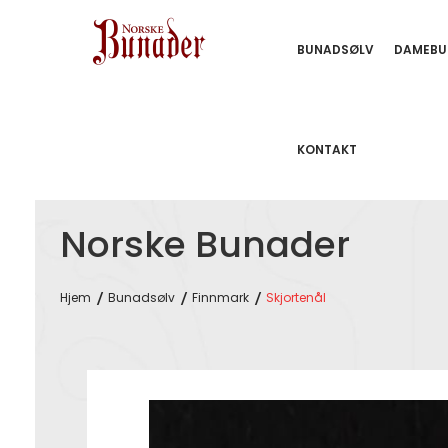
BUNADSØLV
DAMEBU
KONTAKT
Norske Bunader
Hjem
Bunadsølv
Finnmark
Skjortenål
Skip
to
the
end