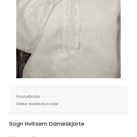
Skip
to
the
beginning
of
Produktkode:
the
images
Merke:
Norske Bunader
gallery
Sogn Hvitsøm Dameskjorte