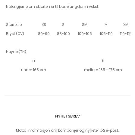
Noter gjerne om skjorten er til barn/ungdom i vekst.
Størrelse
XS
S
SM
M
XM
Bryst (OV)
80-90
88-100
100-105
105-110
110-115
Høyde (TH)
a
b
under 165 cm
mellom 165 - 175 cm
NYHETSBREV
Motta informasjon om kampanjer og nyheter på e-post.