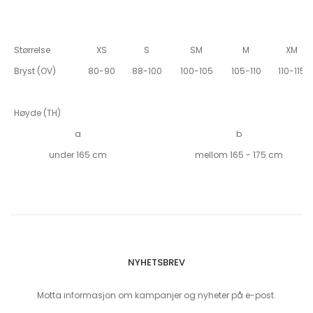
Størrelse
XS
S
SM
M
XM
Bryst (OV)
80-90
88-100
100-105
105-110
110-115
Høyde (TH)
a
b
under 165 cm
mellom 165 - 175 cm
NYHETSBREV
Motta informasjon om kampanjer og nyheter på e-post.
Sign Up for Our Newsletter: