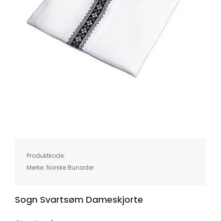
Skip
to
the
beginning
of
Produktkode:
the
images
Merke:
Norske Bunader
gallery
Sogn Svartsøm Dameskjorte