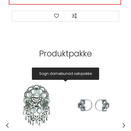
Produktpakke
Sogn damebunad sølvpakke