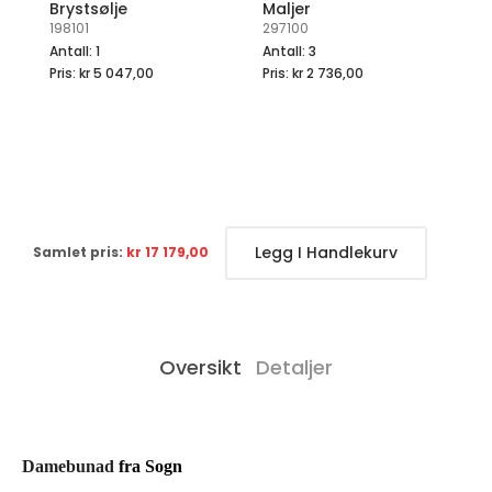
Brystsølje
Maljer
M
198101
297100
07
Antall: 1
Antall: 3
An
Pris:
kr 5 047,00
Pris:
kr 2 736,00
Pr
Legg I Handlekurv
Samlet pris:
kr 17 179,00
Oversikt
Detaljer
Damebunad
fra Sogn