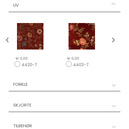
LIV
kr 0,00
kr 0,00
kr 0,
4420-7
4403-7
4
FORKLE
SKJORTE
TILBEHØR