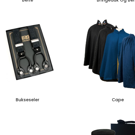
Belte
Bringeduk Og Bel
Bukseseler
Cape