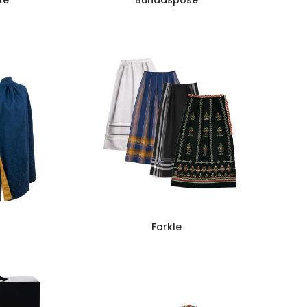
te
Bunadspose
Forkle