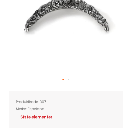
Skip
to
the
beginning
of
Produktkode:
307
the
images
Merke:
Espeland
gallery
Siste elementer