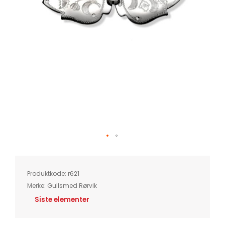
Skip
to
the
beginning
of
Produktkode:
r621
the
images
Merke:
Gullsmed Rørvik
gallery
Siste elementer