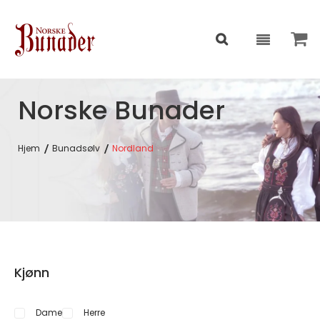
Norske Bunader
Hjem
Bunadsølv
Nordland
Kjønn
Dame
Herre