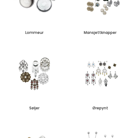
Lommeur
Mansjettknapper
Søljer
Ørepynt