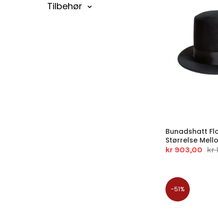
Tilbehør
Bunadshatt Fl
Størrelse Mell
kr 903,00
kr 
-51%