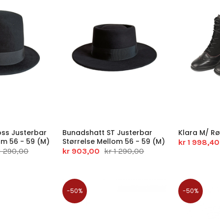
oss Justerbar
Bunadshatt ST Justerbar
Klara M/ Rø
om 56 - 59 (M)
Størrelse Mellom 56 - 59 (M)
kr 1 998,40
1 290,00
kr 903,00
kr 1 290,00
-50%
-50%