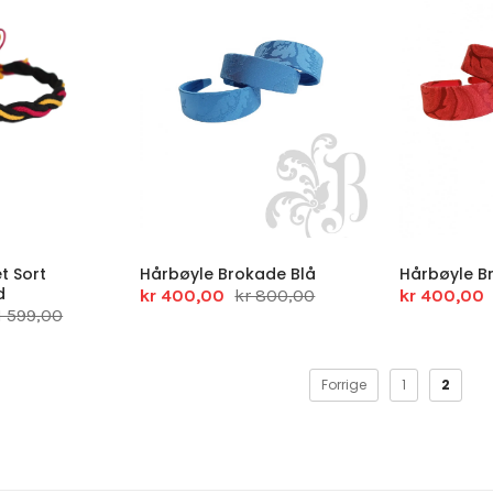
t Sort
Hårbøyle Brokade Blå
Hårbøyle B
d
kr 400,00
kr 800,00
kr 400,00
1 599,00
Forrige
1
2