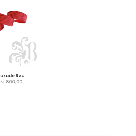
rokade Rød
kr 800,00